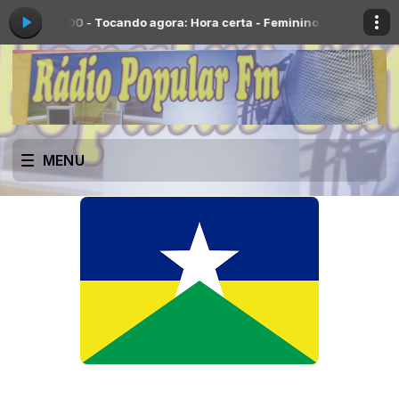
:00 -
Tocando agora: Hora certa - Feminino 2
Clube do Caipirão com L
MENU