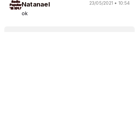
Natanael
23/05/2021 • 10:54
ok
Tânia Olinda
03/12/2020 • 09:08
Parabéns aos Comitês e a população pela
participação na elaboração de um Plano
(PMSB) tão importante para a melhoria da
qualidade de vida nas área urbana e rural do
município.
Cazan
02/12/2020 • 09:49
Eu sou o pai da Bárbara (da rádio) e estou
morrendo de saudades dela. Sou